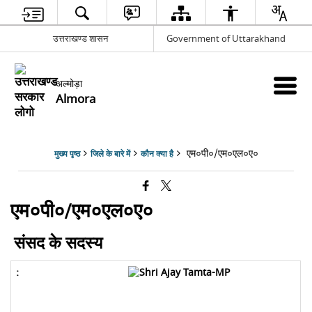
उत्तराखण्ड शासन
Government of Uttarakhand
अल्मोड़ा
Almora
एम०पी०/एम०एल०ए०
मुख्य पृष्ठ
जिले के बारे में
कौन क्या है
एम०पी०/एम०एल०ए०
संसद के सदस्य