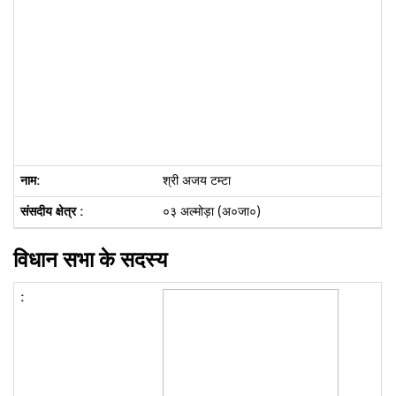
श्री अजय टम्टा
०३ अल्मोड़ा (अ०जा०)
विधान सभा के सदस्य